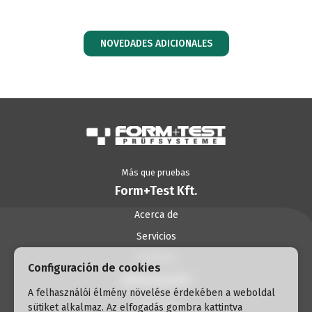
NOVEDADES ADICIONALES
Más que pruebas
Form+Test Kft.
Acerca de
Servicios
Contacto
Configuración de cookies
Información
A felhasználói élmény növelése érdekében a weboldal
cabecera
sütiket alkalmaz. Az elfogadás gombra kattintva